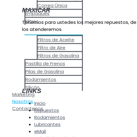
Correa Única
MAXICAR
Empaques
Filtros
Tenemos para ustedes los mejores repuestos, de 
los atenderemos.
Filtros de Aceite
Filtro de Aire
Filtros de Gasolina
Pastilla de Frenos
Pilas de Gasolina
Rodamientos
Silicón
LINKS
Marketing
Nosotros
Inicio
Contactenos
Repuestos
Rodamientos
Lubricantes
eMail