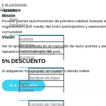
Ir al contenido
Nosotros
Misión
Inicio
Proveer partes automotrices de primera calidad, basado en 
Productos
organización, por medio del trato participativo y asesoram
comunidad.
Visión
Aceites
Baterías
Ser la opción preferida en el mercado de auto-partes y se
Bobina de Ignición
repuestos automotrices del país..
Bombas
5% DESCUENTO
Si adquieres tu repuesto en nuestra tienda online
Bombas de Aceite
Bombas de Agua
Bujías
IR A LA TIENDA
Correas
Correas de Tiempo